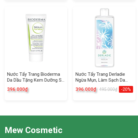
Nước Tẩy Trang Bioderma
Nước Tẩy Trang Derladie
Da Dầu Tặng Kem Dưỡng Se
Ngừa Mụn, Làm Sạch Da
Lỗ Chân Lông
500ml
396.000
₫
396.000
₫
495.000
₫
-20%
Mew Cosmetic