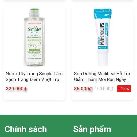
Nước Tẩy Trang Simple Làm
Son Dưỡng Mediheal Hỗ Trợ
Sạch Trang Điểm Vượt Trội
Giảm Thâm Môi Ban Ngày
200ml
10ml
320.000
₫
85.000
₫
100.000
₫
-15%
Chính sách
Sản phẩm