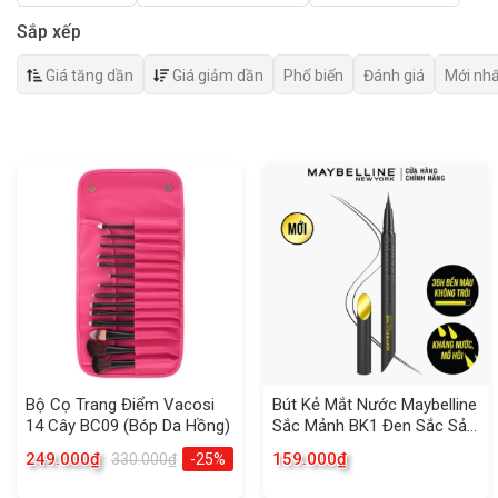
Sắp xếp
Giá tăng dần
Giá giảm dần
Phổ biến
Đánh giá
Mới nh
Bộ Cọ Trang Điểm Vacosi
Bút Kẻ Mắt Nước Maybelline
14 Cây BC09 (Bóp Da Hồng)
Sắc Mảnh BK1 Đen Sắc Sảo
0.4g
249.000
₫
159.000
₫
330.000
₫
-25%