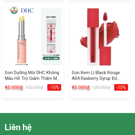
Effect SPF50+
Son Dưỡng Môi DHC Không
Son Kem Lì Black Rouge
Màu Hỗ Trợ Giảm Thâm Môi
A04 Rasberry Syrup Đỏ
1.5g
Cherry 4.5g
85.000
₫
85.000
₫
100.000
₫
-15%
100.000
₫
-15%
Liên hệ