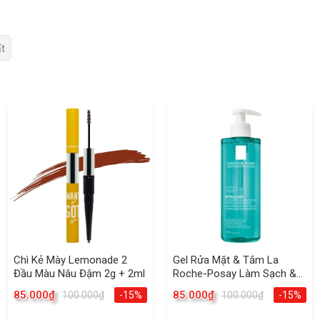
ất
Chì Kẻ Mày Lemonade 2
Gel Rửa Mặt & Tắm La
Đầu Màu Nâu Đậm 2g + 2ml
Roche-Posay Làm Sạch &
Giảm Mụn 400ml
85.000
₫
85.000
₫
100.000
₫
-15%
100.000
₫
-15%