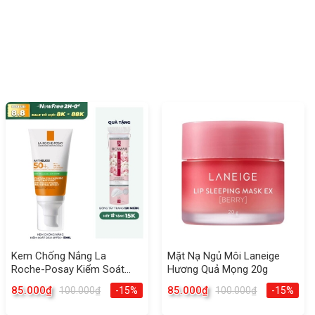
Kem Chống Nắng La
Mặt Nạ Ngủ Môi Laneige
Roche-Posay Kiểm Soát
Hương Quả Mọng 20g
Dầu SPF50+ 50ml Anthelios
85.000
₫
85.000
₫
100.000
₫
-15%
100.000
₫
-15%
Anti-Shine Gel-Cream Dry
Touch Finish Mattifying