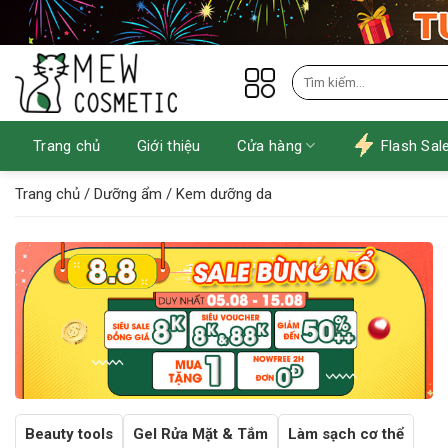
Skip
to
content
Tìm
kiếm:
Trang chủ
Giới thiệu
Cửa hàng
Flash Sal
Trang chủ
/
Dưỡng ẩm
/
Kem dưỡng da
Beauty tools
Gel Rửa Mặt & Tắm
Làm sạch cơ thể