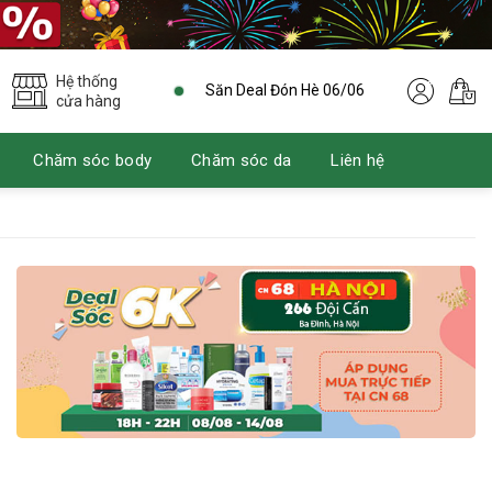
Hệ thống
Săn Deal Đón Hè 06/06
cửa hàng
Chăm sóc body
Chăm sóc da
Liên hệ